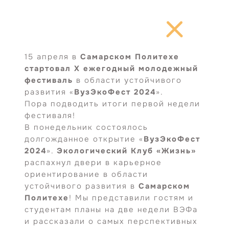
Перейти
к
содержимому
15 апреля в
Самарском Политехе
стартовал X ежегодный молодежный
фестиваль
в области устойчивого
развития «
ВузЭкоФест 2024
».
Пора подводить итоги первой недели
фестиваля!
В понедельник состоялось
долгожданное открытие «
ВузЭкоФест
2024
».
Экологический Клуб «Жизнь»
распахнул двери в карьерное
ориентирование в области
устойчивого развития в
Самарском
Политехе
! Мы представили гостям и
студентам планы на две недели ВЭФа
и рассказали о самых перспективных