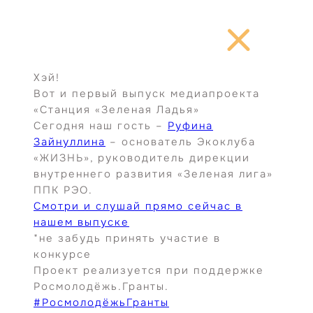
Перейти
к
содержимому
Хэй!
Вот и первый выпуск медиапроекта
«Станция «Зеленая Ладья»
Сегодня наш гость –
Руфина
Зайнуллина
– основатель Экоклуба
«ЖИЗНЬ», руководитель дирекции
внутреннего развития «Зеленая лига»
ППК РЭО.
Смотри и слушай прямо сейчас в
нашем выпуске
*не забудь принять участие в
конкурсе
Проект реализуется при поддержке
Росмолодёжь.Гранты.
#РосмолодёжьГранты