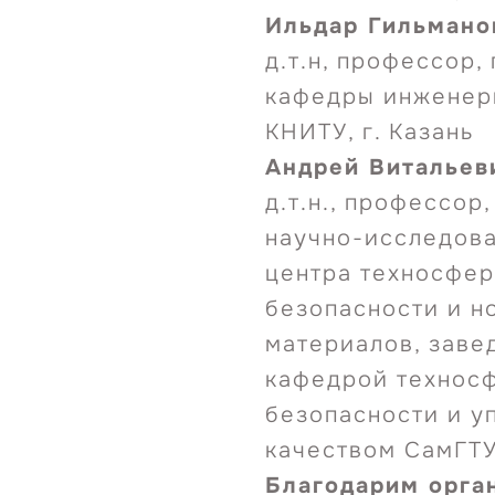
Ильдар Гильмано
д.т.н, профессор,
кафедры инженер
КНИТУ, г. Казань
Андрей Витальев
д.т.н., профессор
научно-исследова
центра техносфе
безопасности и н
материалов, зав
кафедрой технос
безопасности и у
качеством СамГТУ
Благодарим орга