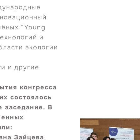
дународные
нновационный
чёных “Young
технологий и
бласти экологии
и и другие
ытия конгресса
их состоялось
 заседание. В
шенных
или:
вна Зайцева
,