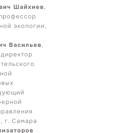
вич Шайхиев
,
 профессор
ной экологии,
ич Васильев
,
, директор
тельского
рной
овых
едующий
ферной
правления
, г. Самара
низаторов