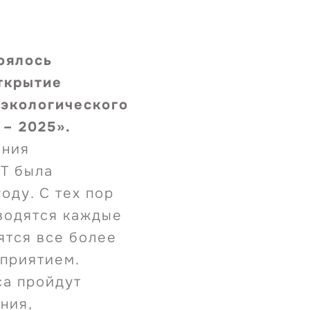
оялось
ткрытие
экологического
 – 2025».
ения
T была
оду. С тех пор
водятся каждые
ятся все более
приятием.
са пройдут
ния,