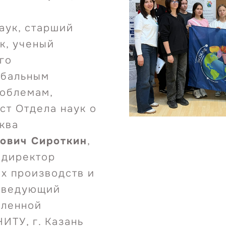
аук, старший
к, ученый
го
обальным
роблемам,
ст Отдела наук о
сква
ович Сироткин
,
, директор
х производств и
заведующий
ленной
ИТУ, г. Казань