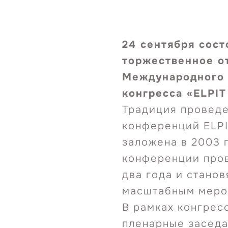
Перейти
24 сентября сост
к
торжественное о
содержимому
Международного 
конгресса «ELPIT
Традиция провед
конференций ELPI
заложена в 2003 г
конференции про
два года и станов
масштабным меро
В рамках конгрес
пленарные заседа