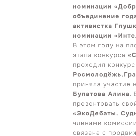
номинации «Добр
объединение года
активистка Глушк
номинации «Инте
В этом году на п
этапа конкурса
«С
проходил конкурс
Росмолодёжь.Гр
приняла участие 
Булатова Алина
.
презентовать сво
«ЭкоДебаты. Суд
членами комиссии
связана с продв