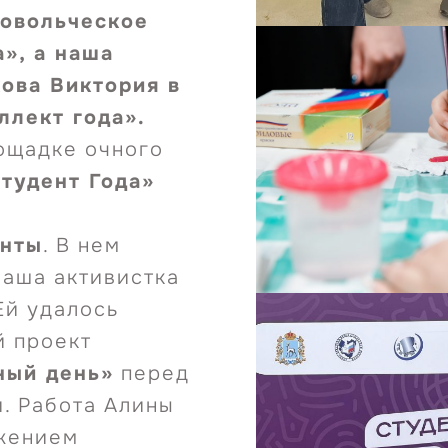
овольческое
», а наша
ова Виктория в
ллект года».
лощадке очного
тудент Года»
анты
. В нем
наша активистка
 Ей удалось
й проект
ный день»
перед
. Работа Алины
ижением