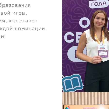
бразования
вой игры.
м, кто станет
ждой номинации.
и!